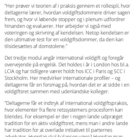
counsel with an excellent opportunity – namely to
”Her prøver vi teorien af i praksis gennem et rollespil, hvor
demonstrate thought leadership vis-à-vis financial
deltagerne lærer, hvordan voldgiftsdommere driver sagen
departments by effectively managing the risks of disputes.
frem, og hvor vi løbende stopper og i plenum udfordrer
hinanden og evaluerer. Her arbejder vi også med
voteringen og skrivning af kendelsen. Netop kendelsen er
den ultimative test for en voldgiftsdommer, da den kan
Stefan Kirsten
tilsidesættes af domstolene.”
Rechtsanwalt, independent advisor Düsseldorf with high-
Det tredje modul angår international voldgift og foregår
end practice as a litigator and arbitration counsel.
overvejende på engelsk. Det holdes i år i London hos bl.a.
LCIA og har tidligere været holdt hos ICC i Paris og SCC i
Stockholm. Her medvirker internationale profiler – og
deltagerne får en forsmag på, hvordan det er at sidde i en
voldgiftsret sammen med udenlandske kolleger.
”Deltagerne får et indtryk af international voldgiftspraksis,
hvor elementer fra flere retssystemers procesform kan
blendes. For eksempel er der i nogen lande udpræget
tradition for en aktiv voldgiftsret, mens man i andre lande
har tradition for at overlade initiativet til parternes
advokater. Hvordan skal balancen være? Hvordan man