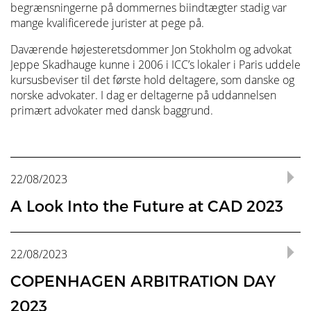
begrænsningerne på dommernes biindtægter stadig var
mange kvalificerede jurister at pege på.
Daværende højesteretsdommer Jon Stokholm og advokat
Jeppe Skadhauge kunne i 2006 i ICC’s lokaler i Paris uddele
kursusbeviser til det første hold deltagere, som danske og
norske advokater. I dag er deltagerne på uddannelsen
primært advokater med dansk baggrund.
22/08/2023
A Look Into the Future at CAD 2023
Independent Arbitrator Mika Savola is one of the key
speakers at Copenhagen Arbitration Day. He will talk
22/08/2023
about the current practices and new trends in
international arbitration, with a focus on case
COPENHAGEN ARBITRATION DAY
management and drafting of first procedural orders
(the “PO1”).
2023